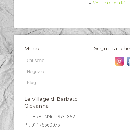
←
VV linea snella R1
Menu
Seguici anche
Chi sono
Negozio
Blog
Le Village di Barbato
Giovanna
C.F. BRBGNN61P53F352F
P.I. 01175560075