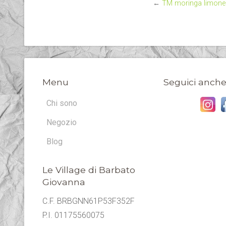
←
TM moringa limone
Menu
Seguici anche
Chi sono
Negozio
Blog
Le Village di Barbato
Giovanna
C.F. BRBGNN61P53F352F
P.I. 01175560075