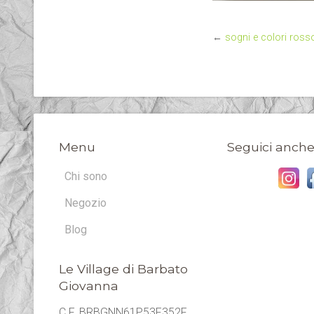
←
sogni e colori ross
Menu
Seguici anche
Chi sono
Negozio
Blog
Le Village di Barbato
Giovanna
C.F. BRBGNN61P53F352F