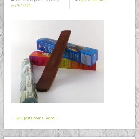
wp_9494670
←
SAC portaincensi legno F