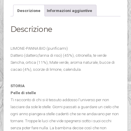
–
BIO
Descrizione
Informazioni aggiuntive
–
box
Descrizione
quantità
LIMONE-PANNA BIO (purificami)
Dattero (dattero,farina di riso) (45%), citronella, te verde
Sencha, ortica (11%), Mate verde, aroma naturale, bucce di
cacao (4%), scorze di limone, calendula.
STORIA
Pelle di stelle
Ti racconto di chi si è tessuto addosso l‘universo per non
lasciare da sole le stelle. Giorni passati a guardare un cielo che
ogni anno piangeva stelle cadenti che se ne andavano per non
tornare. Troppe le luci che vide spegnersi sotto i suoi occhi
senza poter fare nulla. La bambina decise così che non