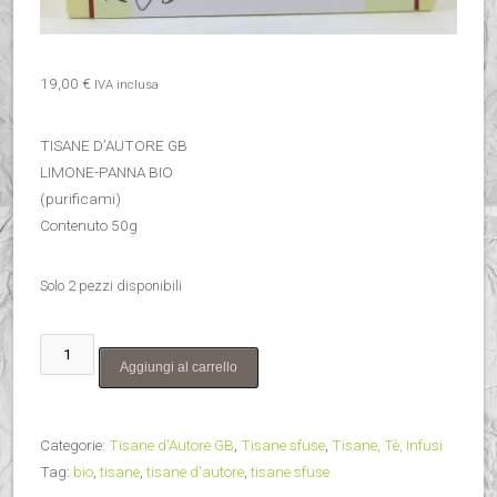
19,00
€
IVA inclusa
TISANE D’AUTORE GB
LIMONE-PANNA BIO
(purificami)
Contenuto 50g
Solo 2 pezzi disponibili
Pelle
Aggiungi al carrello
di
stelle
–
Categorie:
Tisane d'Autore GB
,
Tisane sfuse
,
Tisane, Tè, Infusi
mix
Tag:
bio
,
tisane
,
tisane d'autore
,
tisane sfuse
rosso