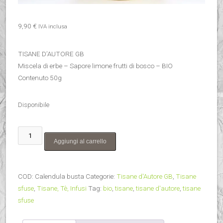
9,90
€
IVA inclusa
TISANE D’AUTORE GB
Miscela di erbe – Sapore limone frutti di bosco – BIO
Contenuto 50g
Disponibile
Nuvole
Aggiungi al carrello
Dorate
–
BIO
COD:
Calendula busta
Categorie:
Tisane d'Autore GB
,
Tisane
–
sfuse
,
Tisane, Tè, Infusi
Tag:
bio
,
tisane
,
tisane d'autore
,
tisane
busta
sfuse
quantità