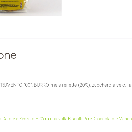
ione
di FRUMENTO “00”, BURRO, mele renette (20%), zucchero a velo, far
on Carote e Zenzero – C’era una volta
Biscotti Pere, Cioccolato e Mandor