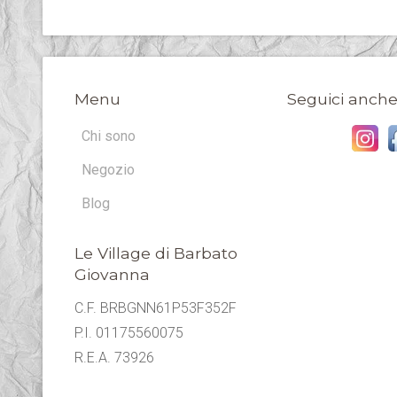
Menu
Seguici anche
Chi sono
Negozio
Blog
Le Village di Barbato
Giovanna
C.F. BRBGNN61P53F352F
P.I. 01175560075
R.E.A. 73926