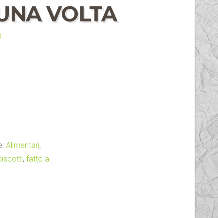
 UNA VOLTA
t
e:
Alimentari
,
biscotti
,
fatto a