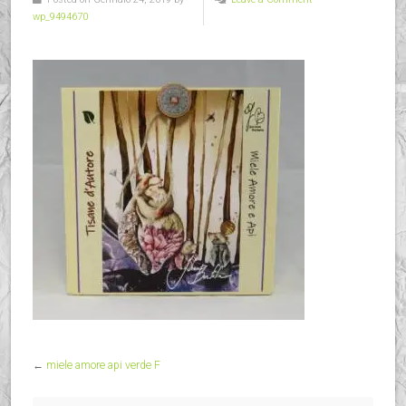
wp_9494670
←
miele amore api verde F