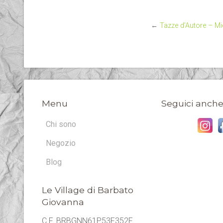
←
Tazze d’Autore – Mi
Menu
Seguici anche
Chi sono
Negozio
Blog
Le Village di Barbato
Giovanna
C.F. BRBGNN61P53F352F