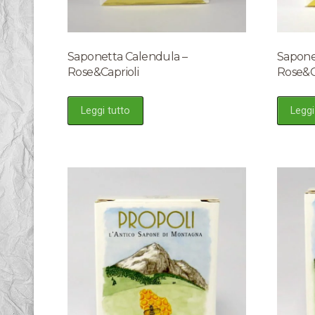
Saponetta Calendula –
Saponet
Rose&Caprioli
Rose&C
Leggi tutto
Leggi