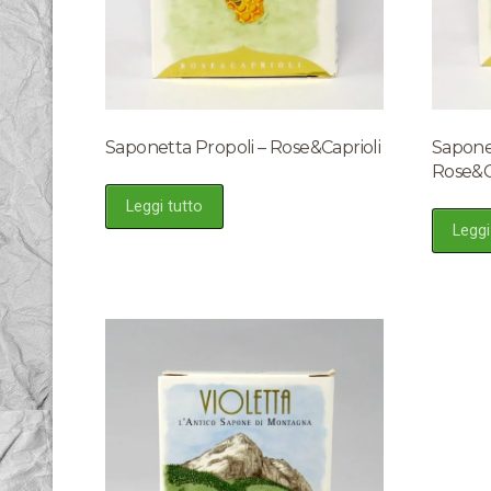
Saponetta Propoli – Rose&Caprioli
Sapone
Rose&C
Leggi tutto
Leggi