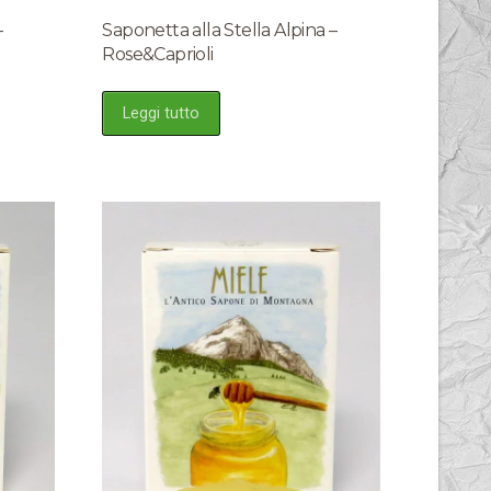
–
Saponetta alla Stella Alpina –
Rose&Caprioli
Leggi tutto