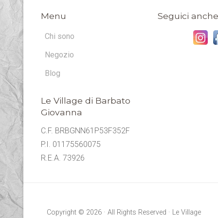
Menu
Seguici anche
Chi sono
Negozio
Blog
Le Village di Barbato
Giovanna
C.F. BRBGNN61P53F352F
P.I. 01175560075
R.E.A. 73926
Copyright © 2026 · All Rights Reserved · Le Village