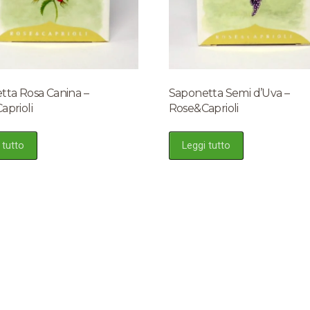
tta Rosa Canina –
Saponetta Semi d’Uva –
aprioli
Rose&Caprioli
 tutto
Leggi tutto