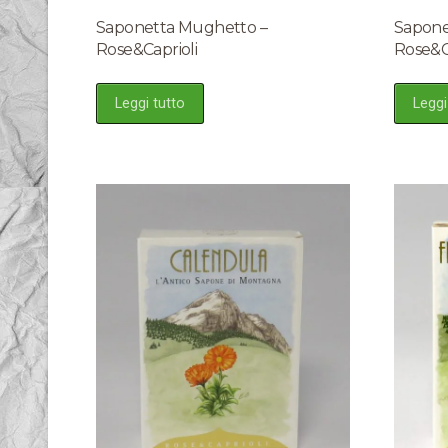
Saponetta Mughetto –
Saponet
Rose&Caprioli
Rose&C
Leggi tutto
Leggi