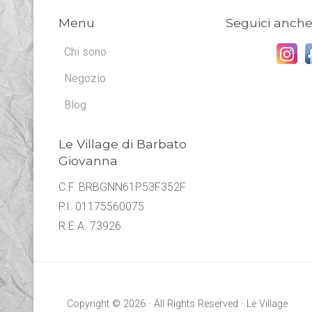
Menu
Seguici anche
Chi sono
Negozio
Blog
Le Village di Barbato
Giovanna
C.F. BRBGNN61P53F352F
P.I. 01175560075
R.E.A. 73926
Copyright © 2026 · All Rights Reserved · Le Village