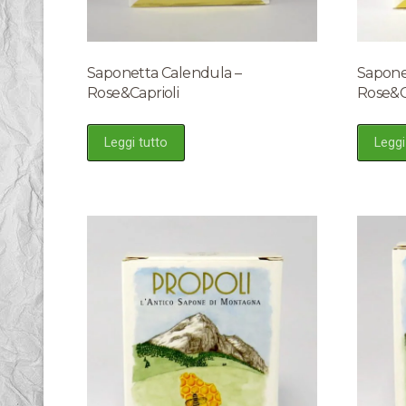
Saponetta Calendula –
Saponet
Rose&Caprioli
Rose&C
Leggi tutto
Leggi