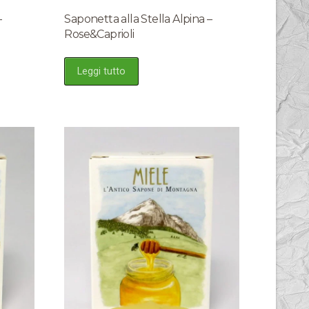
–
Saponetta alla Stella Alpina –
Rose&Caprioli
Leggi tutto