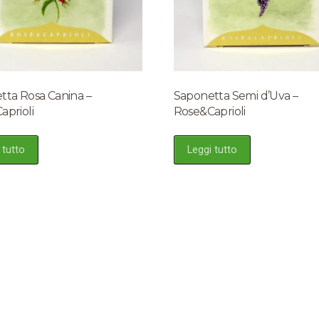
tta Rosa Canina –
Saponetta Semi d’Uva –
aprioli
Rose&Caprioli
 tutto
Leggi tutto