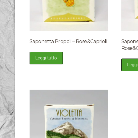
Saponetta Propoli – Rose&Caprioli
Sapone
Rose&C
Leggi tutto
Leggi