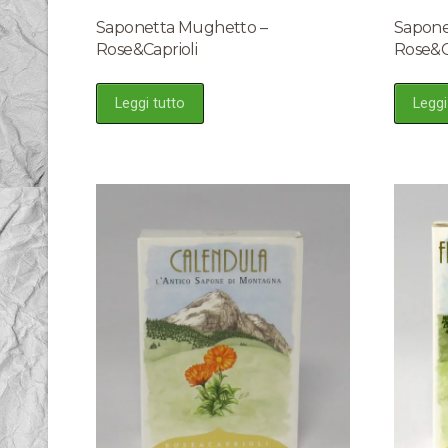
Saponetta Mughetto –
Saponet
Rose&Caprioli
Rose&C
Leggi tutto
Leggi