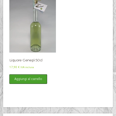
Liquore Genepì 50cl
17,90
€
IVA inclusa
Aggiungi al carrello