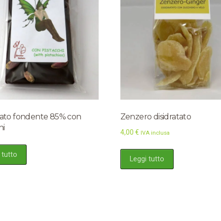
lato fondente 85% con
Zenzero disidratato
hi
4,00
€
IVA inclusa
 tutto
Leggi tutto