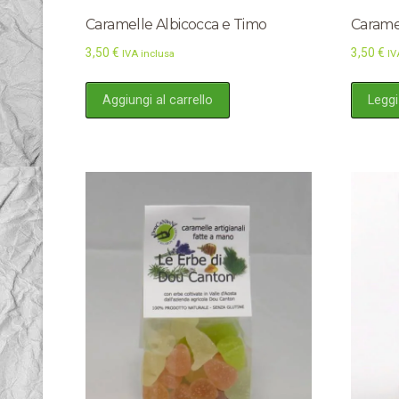
Caramelle Albicocca e Timo
Carame
3,50
€
3,50
€
IVA inclusa
IV
Aggiungi al carrello
Leggi