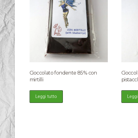
Cioccolato fondente 85% con
Ciocco
mirtilli
pistacc
Leggi tutto
Leggi