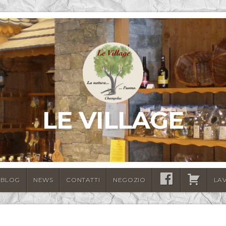
LE VILLAGE
BLOG
NEWS
CONTATTI
NEGOZIO
SEGUICI
CARRELLO
LA
SU