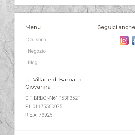
Menu
Seguici anche
Chi sono
Negozio
Blog
Le Village di Barbato
Giovanna
C.F. BRBGNN61P53F352F
P.I. 01175560075
R.E.A. 73926