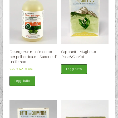
Detergente mani e corpo
Saponetta Mughetto –
per pelli delicate – Sapone di
Rose&Caprioli
un Tempo
0,00
€
Leggi tutto
IVA inclusa
Leggi tutto