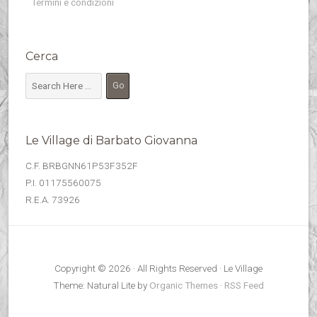
Termini e condizioni
Cerca
Le Village di Barbato Giovanna
C.F. BRBGNN61P53F352F
P.I. 01175560075
R.E.A. 73926
Copyright © 2026 · All Rights Reserved · Le Village
Theme: Natural Lite by
Organic Themes
·
RSS Feed